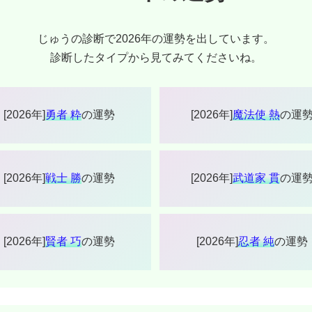
じゅうの診断で2026年の運勢を出しています。
診断したタイプから見てみてくださいね。
[2026年]
勇者 粋
の運勢
[2026年]
魔法使 熱
の運
[2026年]
戦士 勝
の運勢
[2026年]
武道家 貫
の運
[2026年]
賢者 巧
の運勢
[2026年]
忍者 純
の運勢