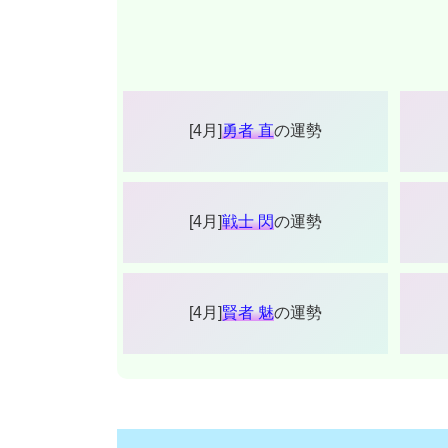
[4月]
勇者 直
の運勢
[4月]
戦士 閃
の運勢
[4月]
賢者 魅
の運勢