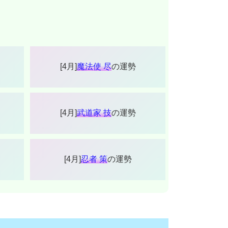
[4月]
魔法使 尽
の運勢
[4月]
武道家 技
の運勢
[4月]
忍者 策
の運勢