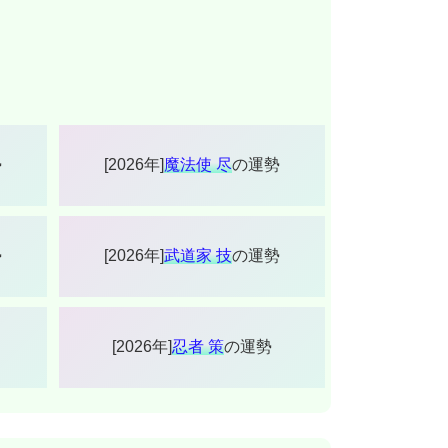
勢
[2026年]
魔法使 尽
の運勢
勢
[2026年]
武道家 技
の運勢
[2026年]
忍者 策
の運勢