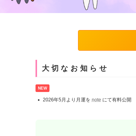
大 切 な お 知 ら せ
NEW
2026年5月より月運を
note
にて有料公開