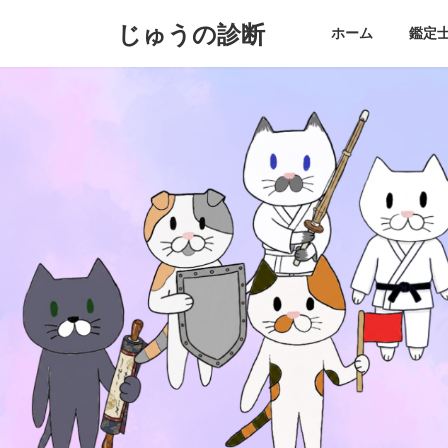
コ
ナ
じゅうの診断
ン
ビ
ホーム
鑑定士 
テ
ゲ
ン
ー
ツ
シ
へ
ョ
ス
ン
キ
に
ッ
移
プ
動