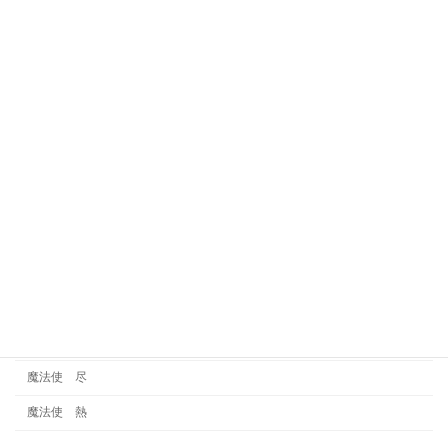
火タイプ
考察
賢者
賢者 巧
賢者 魅
運気
金タイプ
雑談
霊視
魔法使
魔法使 尽
魔法使 熱