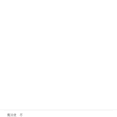
気質研究
水タイプ
火タイプ
考察
賢者
賢者 巧
賢者 魅
運気
金タイプ
雑談
霊視
魔法使
魔法使 尽