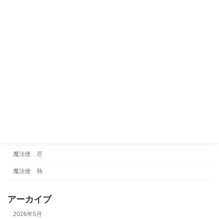
賢者
賢者 巧
賢者 魅
運気
金タイプ
雑談
霊視
魔法使
魔法使 尽
魔法使 熱
アーカイブ
2026年5月