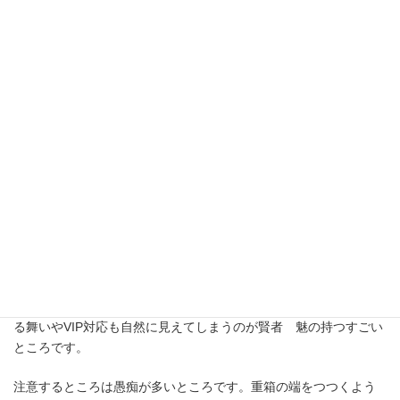
本人は努力家で勉強熱心。一度やると決めたことを若年期から老
年期までやり続ける根性の持ち主です。好きこそものの上手なれ
で好きなことを続けることで習得するタイプです。
自分のやりたいようにやることが一番優先と考えるので、わがま
まに感じることもありますが、着実に進んでいきます。
少しいい加減なところがあり、整理整頓が苦手だったり、詰めが
甘く失敗したりしますが、助けを求めれば、周りがやってくれた
りします。そんな調子なので、賢者 魅は甘えん坊で、依存体質
です。
頭の回転が速く、直接言わなくても要求を通す話術を持っていま
す。自然と周りが動いているように見えますが、じつは賢者 魅
の話術の賜物だったりします。それでも、ありがとう！と笑顔を
向けられると、周りはすっかり賢者 魅の虜です。わがままな振
る舞いやVIP対応も自然に見えてしまうのが賢者 魅の持つすごい
ところです。
注意するところは愚痴が多いところです。重箱の端をつつくよう