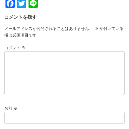
F
T
Li
a
wi
n
コメントを残す
c
tt
e
e
er
メールアドレスが公開されることはありません。
※
が付いている
欄は必須項目です
b
o
コメント
※
o
k
名前
※