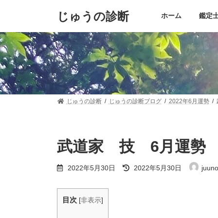
コ
ナ
じゅうの診断
ン
ビ
ホーム
鑑定士 
テ
ゲ
ン
ー
ツ
シ
へ
ョ
ス
ン
キ
に
ッ
移
プ
動
じゅうの診断
じゅうの診断ブログ
2022年6月運勢
武道家 技 6月運勢
最
2022年5月30日
2022年5月30日
juun
終
更
新
日
目次
[
非表示
]
時
: