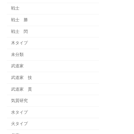
戦士
戦士 勝
戦士 閃
木タイプ
未分類
武道家
武道家 技
武道家 貫
気質研究
水タイプ
火タイプ