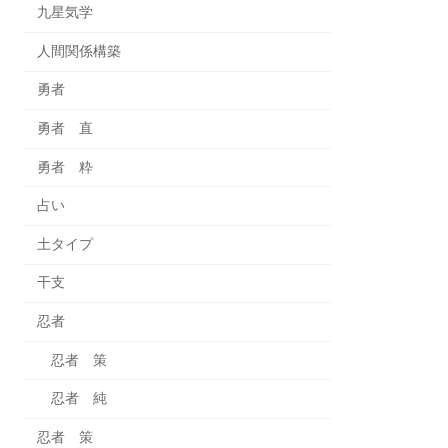
九星気学
人間関係構築
勇者
勇者 直
勇者 粋
占い
土タイプ
干支
忍者
忍者 策
忍者 純
忍者 策