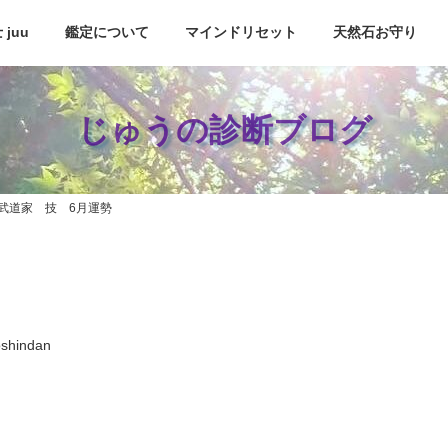
juu
鑑定について
マインドリセット
天然石お守り
じゅうの診断ブログ
武道家 技 6月運勢
oshindan