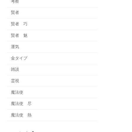
考察
賢者
賢者 巧
賢者 魅
運気
金タイプ
雑談
霊視
魔法使
魔法使 尽
魔法使 熱