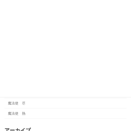
火タイプ
考察
賢者
賢者 巧
賢者 魅
運気
金タイプ
雑談
霊視
魔法使
魔法使 尽
魔法使 熱
アーカイブ