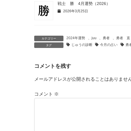
戦士 勝 4月運勢（2026）
2026年3月25日
2024年運勢
、
juu
、
勇者
、
勇者 直
カテゴリー
じゅうの診断
今月の占い
勇
タグ
コメントを残す
メールアドレスが公開されることはありませ
コメント
※