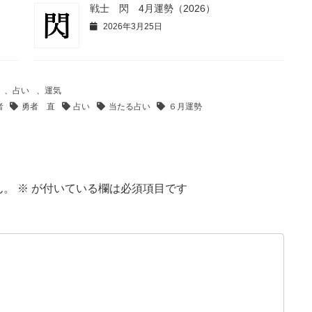
戦士 閃 4月運勢（2026）
2026年3月25日
、
占い
、
運気
者
勇者 直
占い
当たる占い
６月運勢
ん。
※
が付いている欄は必須項目です