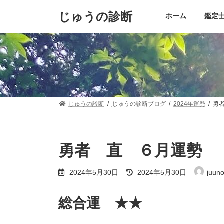
コ
ナ
じゅうの診断
ン
ビ
ホーム
鑑定士 
テ
ゲ
ン
ー
ツ
シ
へ
ョ
ス
ン
キ
に
ッ
移
プ
動
じゅうの診断
じゅうの診断ブログ
2024年運勢
勇
勇者 直 ６月運勢
最
2024年5月30日
2024年5月30日
juun
終
更
新
総合運 ★★
日
時
: