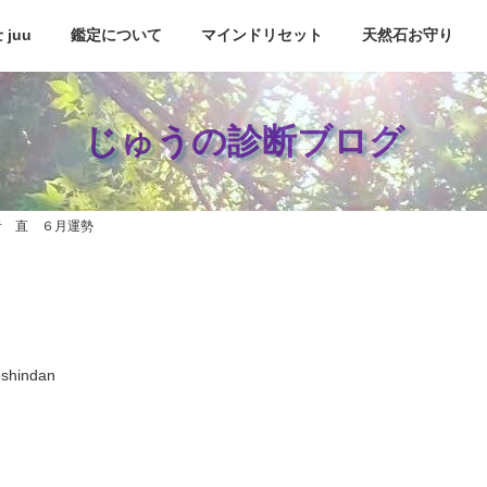
juu
鑑定について
マインドリセット
天然石お守り
じゅうの診断ブログ
者 直 ６月運勢
oshindan