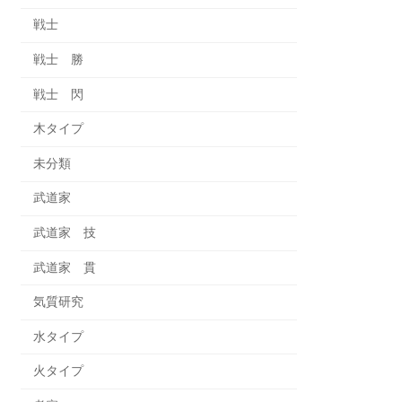
戦士
戦士 勝
戦士 閃
木タイプ
未分類
武道家
武道家 技
武道家 貫
気質研究
水タイプ
火タイプ