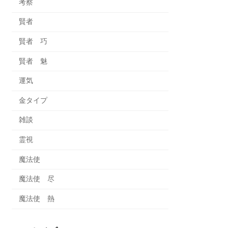
考察
賢者
賢者 巧
賢者 魅
運気
金タイプ
雑談
霊視
魔法使
魔法使 尽
魔法使 熱