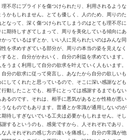
、理不尽にプライドを傷つけられたり、利用されるような
まうかもしれません。とても優しく、人のため、周りのた
仇となって、深く傷つけられてしまうのはとても理不尽に
りに期待しすぎてしまって、周りを美化している傾向にあ
分かっているはずとか、いい人に見られたいのはみんな同
調性を求めすぎている部分が、周りの本当の姿を見えなく
をすると、自分がかわいく、自分の利益を求めています。
人をうまく利用して自分の欲求を叶えていく人もいます。
、自分の欲求に従って発言し、あなたから自分の欲しいも
めにしてくれたと思っているので、そこに深い感謝なども
て行動したことでも、相手にとっては感謝するまでもない
もあるのです。それは、相手に悪気があるとか性格が悪い
ようなものでもあります。普通とか常識が通用しないのが
に期待しすぎないでいる工夫は必要かもしれません。そし
感謝するというのも、感覚ですから、人それぞれであり、
んな人それぞれの感じ方の違いを痛感し、自分の常識が他