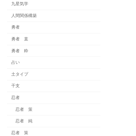
九星気学
人間関係構築
勇者
勇者 直
勇者 粋
占い
土タイプ
干支
忍者
忍者 策
忍者 純
忍者 策