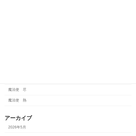
賢者
賢者 巧
賢者 魅
運気
金タイプ
雑談
霊視
魔法使
魔法使 尽
魔法使 熱
アーカイブ
2026年5月