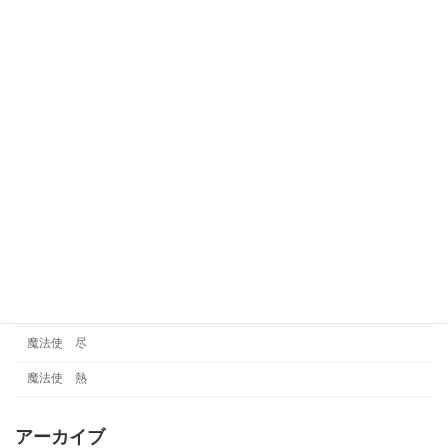
考察
賢者
賢者 巧
賢者 魅
運気
金タイプ
雑談
霊視
魔法使
魔法使 尽
魔法使 熱
アーカイブ