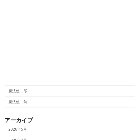
賢者
賢者 巧
賢者 魅
運気
金タイプ
雑談
霊視
魔法使
魔法使 尽
魔法使 熱
アーカイブ
2026年5月