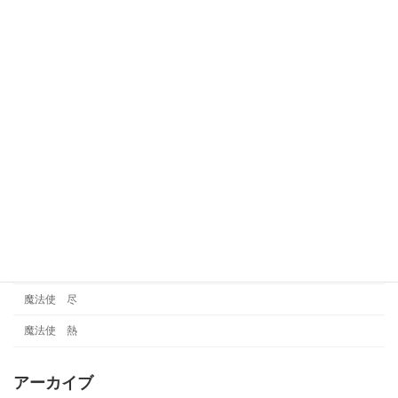
考察
賢者
賢者 巧
賢者 魅
運気
金タイプ
雑談
霊視
魔法使
魔法使 尽
魔法使 熱
アーカイブ