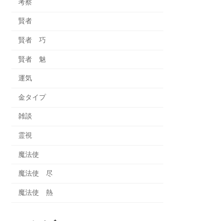
考察
賢者
賢者 巧
賢者 魅
運気
金タイプ
雑談
霊視
魔法使
魔法使 尽
魔法使 熱