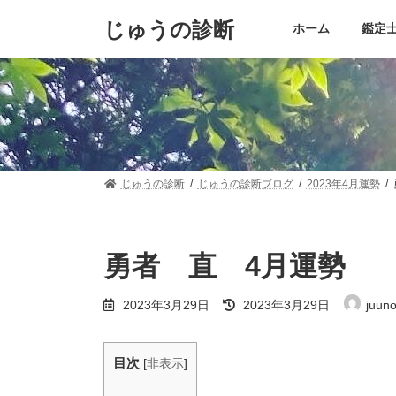
コ
ナ
じゅうの診断
ン
ビ
ホーム
鑑定士 
テ
ゲ
ン
ー
ツ
シ
へ
ョ
ス
ン
キ
に
ッ
移
プ
動
じゅうの診断
じゅうの診断ブログ
2023年4月運勢
勇者 直 4月運勢
最
2023年3月29日
2023年3月29日
juun
終
更
新
日
目次
[
非表示
]
時
: