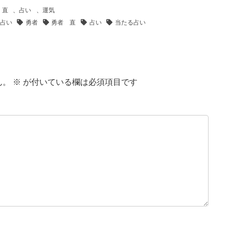
 直
、
占い
、
運気
占い
勇者
勇者 直
占い
当たる占い
ん。
※
が付いている欄は必須項目です