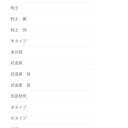
戦士
戦士 勝
戦士 閃
木タイプ
未分類
武道家
武道家 技
武道家 貫
気質研究
水タイプ
火タイプ