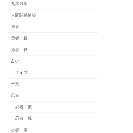
九星気学
人間関係構築
勇者
勇者 直
勇者 粋
占い
土タイプ
干支
忍者
忍者 策
忍者 純
忍者 策