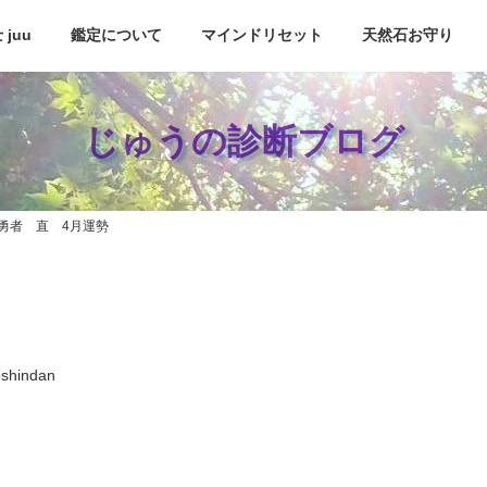
juu
鑑定について
マインドリセット
天然石お守り
じゅうの診断ブログ
勇者 直 4月運勢
oshindan